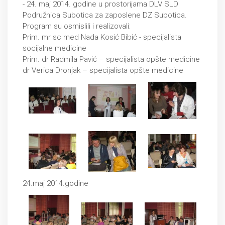
- 24. maj 2014. godine u prostorijama DLV SLD
Podružnica Subotica za zaposlene DZ Subotica.
Program su osmislili i realizovali:
Prim. mr sc med Nada Kosić Bibić - specijalista
socijalne medicine
Prim. dr Radmila Pavić – specijalista opšte medicine
dr Verica Dronjak – specijalista opšte medicine
24.maj 2014.godine