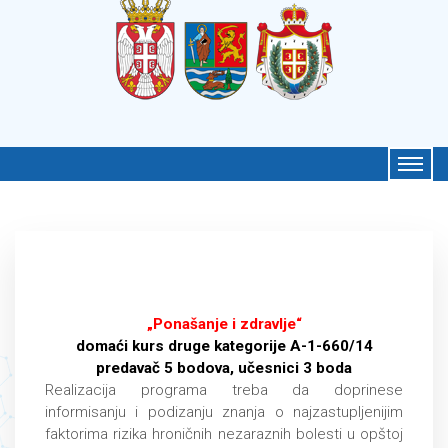
„Ponašanje i zdravlje“
domaći kurs druge kategorije A-1-660/14
predavač 5 bodova, učesnici 3 boda
Realizacija programa treba da doprinese
informisanju i podizanju znanja o najzastupljenijim
faktorima rizika hroničnih nezaraznih bolesti u opštoj