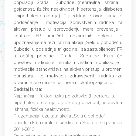
populaciji Grada Subotice (nepravilna ishrana i
gojaznost, fizička neaktivnost, hipertenzija, dijabetes
i hiperholesterolemija). Cilj edukacije ovog kursa je
podsećanje i motivacija zdravstvenih radnika za
aktivan pristup u sprovođenju mera prevencije i
kontrole FR hroničnih nezaraznih bolesti, te
upoznavanje sa rezultatima akcija „Selu u pohode“ u
Subotici u poslednje tri godine i sa zastupljenosti FR
u opštoj populaciji Grada Subotice. Kurs će
obezbediti sticanje tehnika i veština mobilizacije i
motivacije stanovništva na aktivan pristup u promeni
ponašanja, te motivaciji zdravstvenih radnika za
stvaranje šire mreže partnera u lokalnoj zajednici.
Sadržaj kursa:
Najznačajniji faktori rizika po zdravlje (hipertenzija,
hiperholesterolemija, dijabetes, gojaznost, nepravilna
ishrana, fizička neaktivnost).
Prezentacija rezultata akcija „Selu u pohode“ i
prisutnih FR u ruralnim sredinama Subotice u periodu
2011-2013.