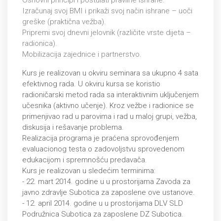
Osnovni principi i postulati pravilne ishrane.
Izračunaj svoj BMI i prikaži svoj način ishrane – uoči
greške (praktična vežba).
Pripremi svoj dnevni jelovnik (različite vrste dijeta –
radionica).
Mobilizacija zajednice i partnerstvo.
Kurs je realizovan u okviru seminara sa ukupno 4 sata
efektivnog rada. U okviru kursa se koristio
radioničarski metod rada sa interaktivnim uključenjem
učesnika (aktivno učenje). Kroz vežbe i radionice se
primenjivao rad u parovima i rad u maloj grupi, vežba,
diskusija i rešavanje problema.
Realizacija programa je praćena sprovođenjem
evaluacionog testa o zadovoljstvu sprovedenom
edukacijom i spremnošću predavača.
Kurs je realizovan u sledećim terminima:
- 22. mart 2014. godine u u prostorijama Zavoda za
javno zdravlje Subotica za zaposlene ove ustanove.
- 12. april 2014. godine u u prostorijama DLV SLD
Podružnica Subotica za zaposlene DZ Subotica.