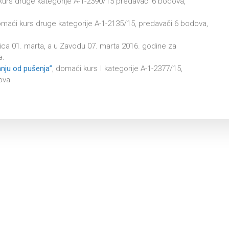
kurs druge kategorije A-1-2390/15 predavači 6 bodova,
omaći kurs druge kategorije A-1-2135/15, predavači 6 bodova,
ica 01. marta, a u Zavodu 07. marta 2016. godine za
a.
vanju od pušenja”
, domaći kurs I kategorije A-1-2377/15,
ova