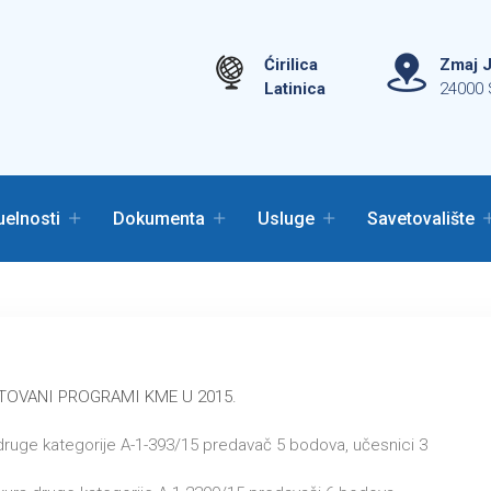
Ćirilica
Zmaj J
Latinica
24000 
uelnosti
Dokumenta
Usluge
Savetovalište
TOVANI PROGRAMI KME U 2015.
druge kategorije A-1-393/15 predavač 5 bodova, učesnici 3