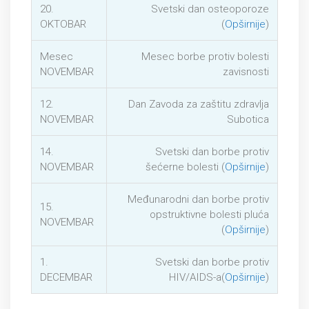
20.
Svetski dan osteoporoze
OKTOBAR
(
Opširnije
)
Mesec
Mesec borbe protiv bolesti
NOVEMBAR
zavisnosti
12.
Dan Zavoda za zaštitu zdravlja
NOVEMBAR
Subotica
14.
Svetski dan borbe protiv
NOVEMBAR
šećerne bolesti (
Opširnije
)
Međunarodni dan borbe protiv
15.
opstruktivne bolesti pluća
NOVEMBAR
(
Opširnije
)
1.
Svetski dan borbe protiv
DECEMBAR
HIV/AIDS-a(
Opširnije
)