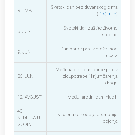
Svetski dan bez duvanskog dima
31. MAJ
(
Opširnije
)
Svetski dan zaštite životne
5. JUN
sredine
Dan borbe protiv moždanog
9. JUN
udara
Međunarodni dan borbe protiv
26. JUN
zloupotrebe i krijumčarenja
droge
12. AVGUST
Međunarodni dan mladih
40.
Nacionalna nedelja promocije
NEDELJA U
dojenja
GODINI