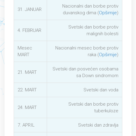
Nacionalni dan borbe protiv
31. JANUAR
duvanskog dima (
Opširnije
)
Svetski dan borbe protiv
4. FEBRUAR
malignih bolesti
Mesec
Nacionalni mesec borbe protiv
MART
raka (
Opširnije
)
Svetski dan posvećen osobama
21. MART
sa Down sindromom
22. MART
Svetski dan voda
Svetski dan borbe protiv
24. MART
tuberkuloze
7. APRIL
Svetski dan zdravlja