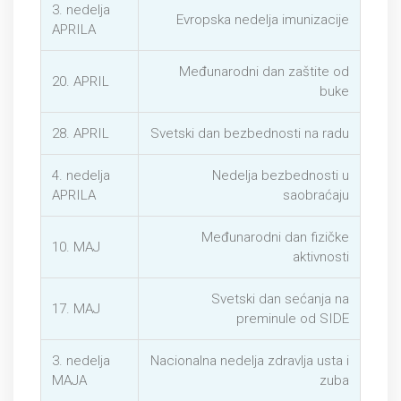
3. nedelja
Evropska nedelja imunizacije
APRILA
Međunarodni dan zaštite od
20. APRIL
buke
28. APRIL
Svetski dan bezbednosti na radu
4. nedelja
Nedelja bezbednosti u
APRILA
saobraćaju
Međunarodni dan fizičke
10. MAJ
aktivnosti
Svetski dan sećanja na
17. MAJ
preminule od SIDE
3. nedelja
Nacionalna nedelja zdravlja usta i
MAJA
zuba