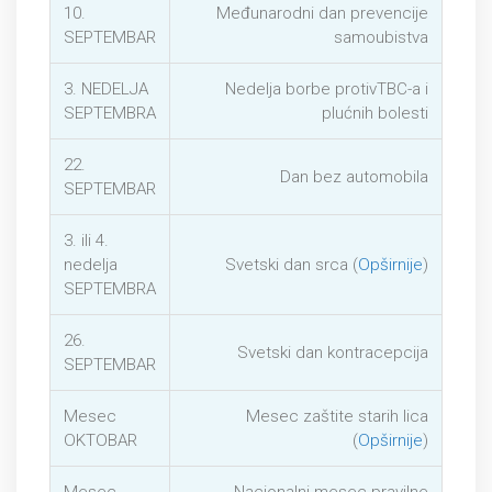
10.
Međunarodni dan prevencije
SEPTEMBAR
samoubistva
3. NEDELJA
Nedelja borbe protivTBC-a i
SEPTEMBRA
plućnih bolesti
22.
Dan bez automobila
SEPTEMBAR
3. ili 4.
nedelja
Svetski dan srca (
Opširnije
)
SEPTEMBRA
26.
Svetski dan kontracepcija
SEPTEMBAR
Mesec
Mesec zaštite starih lica
OKTOBAR
(
Opširnije
)