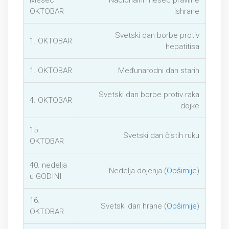
Mesec
Nacionalni mesec pravilne
OKTOBAR
ishrane
Svetski dan borbe protiv
1. OKTOBAR
hepatitisa
1. OKTOBAR
Međunarodni dan starih
Svetski dan borbe protiv raka
4. OKTOBAR
dojke
15.
Svetski dan čistih ruku
OKTOBAR
40. nedelja
Nedelja dojenja (
Opširnije
)
u GODINI
16.
Svetski dan hrane (
Opširnije
)
OKTOBAR