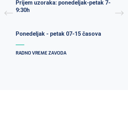
Prijem uzoraka: ponedeljak-petak 7-
9:30h
PCR testiranje na lični zahtev:
ponedeljak-petak 10-12h
CENTAR ZA MIKROBIOLOGIJU