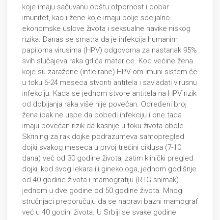
koje imaju sačuvanu opštu otpornost i dobar
imunitet, kao i žene koje imaju bolje socijalno-
ekonomske uslove života i seksualne navike niskog
rizika. Danas se smatra da je infekcija humanim
papiloma virusima (HPV) odgovorna za nastanak 95%
svih slučajeva raka grlića materice. Kod većine žena
koje su zaražene (inficirane) HPV-om imuni sistem će
u toku 6-24 meseca stvoriti antitela i savladati virusnu
infekciju. Kada se jednom stvore antitela na HPV rizik
od dobijanja raka više nije povećan. Određeni broj
žena ipak ne uspe da pobedi infekciju i one tada
imaju povećan rizik da kasnije u toku života obole.
Skrining za rak dojke podrazumeva samopregled
dojki svakog meseca u prvoj trećini ciklusa (7-10
dana) već od 30 godine života, zatim klinički pregled
dojki, kod svog lekara ili ginekologa, jednom godišnje
od 40 godine života i mamografiju (RTG snimak)
jednom u dve godine od 50 godine života. Mnogi
stručnjaci preporučuju da se napravi bazni mamograf
već u 40 godini života. U Srbiji se svake godine