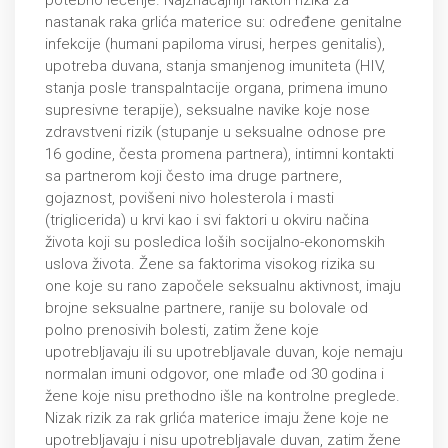
potebno lečenje. Najznačajniji faktori rizika za
nastanak raka grlića materice su: određene genitalne
infekcije (humani papiloma virusi, herpes genitalis),
upotreba duvana, stanja smanjenog imuniteta (HIV,
stanja posle transpalntacije organa, primena imuno
supresivne terapije), seksualne navike koje nose
zdravstveni rizik (stupanje u seksualne odnose pre
16 godine, česta promena partnera), intimni kontakti
sa partnerom koji često ima druge partnere,
gojaznost, povišeni nivo holesterola i masti
(triglicerida) u krvi kao i svi faktori u okviru načina
života koji su posledica loših socijalno-ekonomskih
uslova života. Žene sa faktorima visokog rizika su
one koje su rano započele seksualnu aktivnost, imaju
brojne seksualne partnere, ranije su bolovale od
polno prenosivih bolesti, zatim žene koje
upotrebljavaju ili su upotrebljavale duvan, koje nemaju
normalan imuni odgovor, one mlađe od 30 godina i
žene koje nisu prethodno išle na kontrolne preglede.
Nizak rizik za rak grlića materice imaju žene koje ne
upotrebljavaju i nisu upotrebljavale duvan, zatim žene