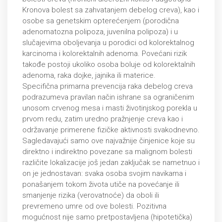
Kronova bolest sa zahvatanjem debelog creva), kao i
osobe sa genetskim opterećenjem (porodična
adenomatozna polipoza, juvenilna polipoza) i u
slučajevima oboljevanja u porodici od kolorektalnog
karcinoma i kolorektalnih adenoma. Povećani rizik
takođe postoji ukoliko osoba boluje od kolorektalnih
adenoma, raka dojke, jajnika ili materice.
Specifična primarna prevencija raka debelog creva
podrazumeva pravilan način ishrane sa ograničenim
unosom crvenog mesa i masti životinjskog porekla u
prvom redu, zatim uredno pražnjenje creva kao i
održavanje primerene fizičke aktivnosti svakodnevno.
Sagledavajući samo ove najvažnije činjenice koje su
direktno i indirektno povezane sa malignom bolesti
različite lokalizacije još jedan zaključak se nametnuo i
on je jednostavan: svaka osoba svojim navikama i
ponašanjem tokom života utiče na povećanje ili
smanjenje rizika (verovatnoće) da oboli ili
prevremeno umre od ove bolesti. Pozitivna
mogućnost nije samo pretpostavljena (hipotetička)