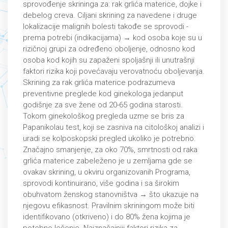
sprovođenje skrininga za: rak grlića materice, dojke i
debelog creva. Ciljani skrining za navedene i druge
lokalizacije malignih bolesti takođe se sprovodi -
prema potrebi (indikacijama) → kod osoba koje su u
rizičnoj grupi za određeno oboljenje, odnosno kod
osoba kod kojih su zapaženi spoljašnji ili unutrašnji
faktori rizika koji povećavaju verovatnoću oboljevanja.
Skrining za rak grlića materice podrazumeva
preventivne preglede kod ginekologa jedanput
godišnje za sve žene od 20-65 godina starosti.
Tokom ginekološkog pregleda uzme se bris za
Papanikolau test, koji se zasniva na citološkoj analizi i
uradi se kolposkopski pregled ukoliko je potrebno.
Značajno smanjenje, za oko 70%, smrtnosti od raka
grlića materice zabeleženo je u zemljama gde se
ovakav skrining, u okviru organizovanih Programa,
sprovodi kontinuirano, više godina i sa širokim
obuhvatom ženskog stanovništva → što ukazuje na
njegovu efikasnost. Pravilnim skriningom može biti
identifikovano (otkriveno) i do 80% žena kojima je