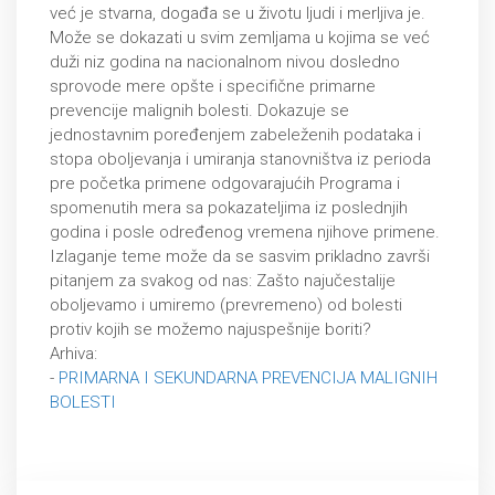
već je stvarna, događa se u životu ljudi i merljiva je.
Može se dokazati u svim zemljama u kojima se već
duži niz godina na nacionalnom nivou dosledno
sprovode mere opšte i specifične primarne
prevencije malignih bolesti. Dokazuje se
jednostavnim poređenjem zabeleženih podataka i
stopa oboljevanja i umiranja stanovništva iz perioda
pre početka primene odgovarajućih Programa i
spomenutih mera sa pokazateljima iz poslednjih
godina i posle određenog vremena njihove primene.
Izlaganje teme može da se sasvim prikladno završi
pitanjem za svakog od nas: Zašto najučestalije
oboljevamo i umiremo (prevremeno) od bolesti
protiv kojih se možemo najuspešnije boriti?
Arhiva:
-
PRIMARNA I SEKUNDARNA PREVENCIJA MALIGNIH
BOLESTI