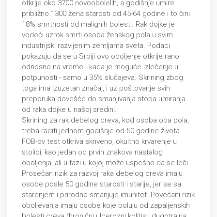
otkrije oko 3700 novoobolelih, a godišnje umire
približno 1300 žena starosti od 45-64 godine i to čini
18% smrtnosti od malignih bolesti. Rak dojke je
vodeći uzrok smrti osoba ženskog pola u svim
industrijski razvijenim zemljama sveta. Podaci
pokazuju da se u Srbiji ovo oboljenje otkrije rano
odnosno na vreme - kada je moguće izlečenje u
potpunosti - samo u 35% slučajeva. Skrining zbog
toga ima izuzetan značaj, i uz poštovanje svih
preporuka dovešće do smanjivanja stopa umiranja
od raka dojke u našoj sredini.
Skrining za rak debelog creva, kod osoba oba pola,
treba raditi jednom godišnje od 50 godine života.
FOB-ov test otkriva skriveno, okultno krvarenje u
stolici, kao jedan od prvih znakova nastalog
oboljenja, ali u fazi u kojoj može uspešno da se leči.
Prosečan rizik za razvoj raka debelog creva imaju
osobe posle 50 godine starosti i starije, jer se sa
starenjem i prirodno smanjuje imunitet. Povećani rizik
oboljevanja imaju osobe koje boluju od zapaljenskih
bolesti creva (hronični ulcerozni kolitis i dugotrajna