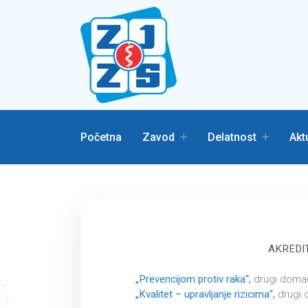
Početna
Zavod
Delatnost
Akt
AKREDI
„Prevencijom protiv raka“,
drugi domać
„Kvalitet – upravljanje rizicima“,
drugi 