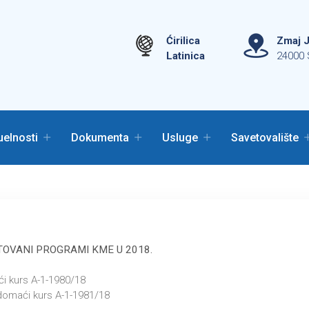
Ćirilica
Zmaj J
Latinica
24000 
uelnosti
Dokumenta
Usluge
Savetovalište
TOVANI PROGRAMI KME U 2018.
i kurs A-1-1980/18
domaći kurs A-1-1981/18