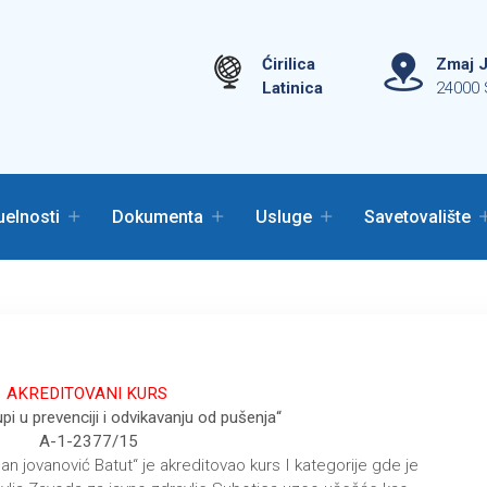
Ćirilica
Zmaj J
Latinica
24000 
uelnosti
Dokumenta
Usluge
Savetovalište
AKREDITOVANI KU
RS
upi u prevenciji i odvikavanju od pušenja“
A
-1-2377/15
ilan jovanović Batut“ je akreditovao kurs I kategorije gde je