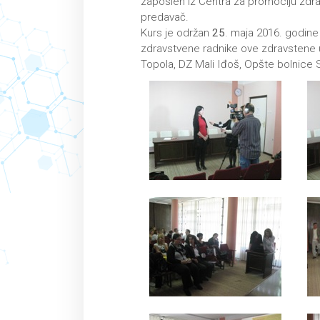
zaposlen iz Centra za promociju zdra
predavač.
Kurs je održan
25
. maja 2016. godine
zdravstvene radnike ove zdravstene 
Topola, DZ Mali Iđoš, Opšte bolnice 