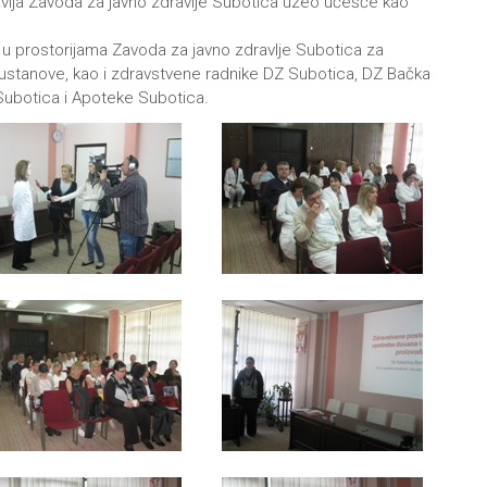
vlja Zavoda za javno zdravlje Subotica uzeo učešće kao
 u prostorijama Zavoda za javno zdravlje Subotica za
ustanove, kao i zdravstvene radnike DZ Subotica, DZ Bačka
Subotica i Apoteke Subotica.