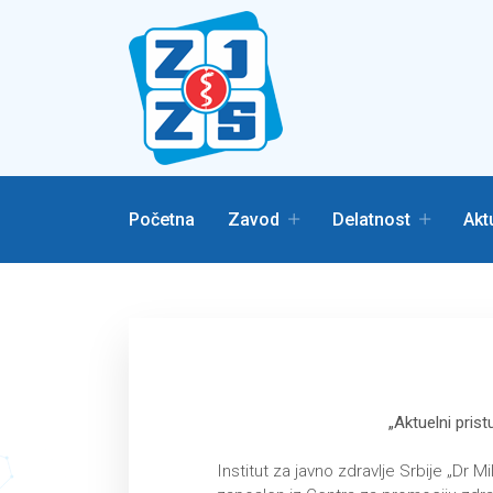
Početna
Zavod
Delatnost
Akt
„Aktuelni prist
Institut za javno zdravlje Srbije „Dr M