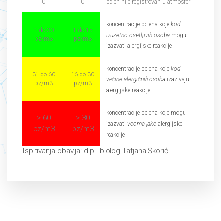
0
0
polen nije registrovan u atmosferi
koncentracije polena koje
kod
1 do 30
1 do 15
izuzetno osetljivih osoba
mogu
pz/m3
pz/m3
izazvati alergijske reakcije
koncentracije polena koje
kod
31 do 60
16 do 30
većine alergičnih osoba
izazivaju
pz/m3
pz/m3
alergijske reakcije
koncentracije polena koje mogu
> 60
> 30
izazvati
veoma jake
alergijske
pz/m3
pz/m3
reakcije
Ispitivanja obavlja: dipl. biolog Tatjana Škorić