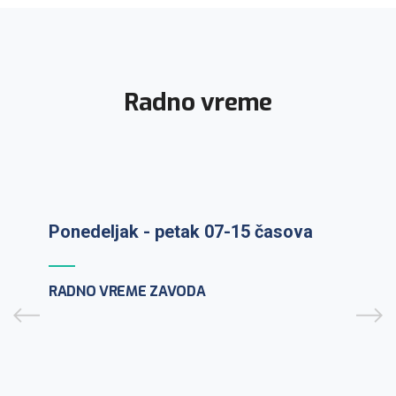
Radno vreme
Ponedeljak - petak 07-15 časova
Prijem uzoraka: ponedeljak-petak 7-
RADNO VREME ZAVODA
9:30h
PCR testiranje na lični zahtev:
ponedeljak-petak 10-12h