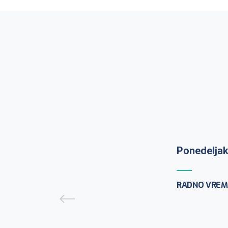
Ponedeljak
Prijem uzo
9:30h
RADNO VREM
PCR testira