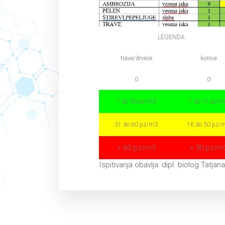
LEGENDA
trave/drveće
korove
0
0
1 do 30 pz/m3
1 do 15 pz/
31 do 60 pz/m3
16 do 30 pz/
> 60 pz/m3
> 30 pz/m
Ispitivanja obavlja: dipl. biolog Tatjan