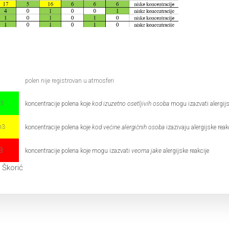
polen nije registrovan u atmosferi
m3
koncentracije polena koje
kod izuzetno osetljivih osoba
mogu izazvati alergijs
m3
koncentracije polena koje
kod većine alergičnih osoba
izazivaju alergijske reak
3
koncentracije polena koje mogu izazvati
veoma jake
alergijske reakcije
a Škorić