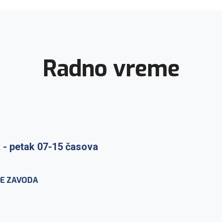
Radno vreme
 - petak 07-15 časova
raka: ponedeljak-petak 7-
E ZAVODA
nje na lični zahtev: