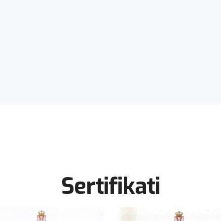
-petak 10-12h
IKROBIOLOGIJU
Sertifikati