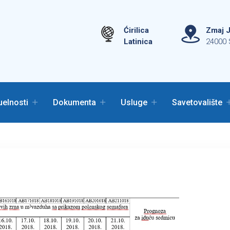
Ćirilica
Zmaj J
Latinica
24000 
uelnosti
Dokumenta
Usluge
Savetovalište