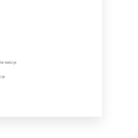
ke reakcije
cije