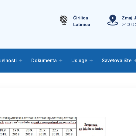
Ćirilica
Zmaj J
Latinica
24000 
uelnosti
Dokumenta
Usluge
Savetovalište