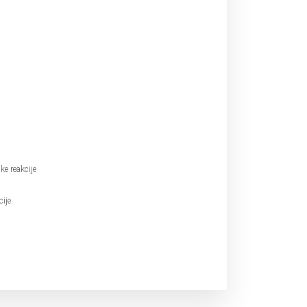
ke reakcije
cije