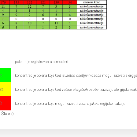
polen nije registrovan u atmosferi
m3
koncentracije polena koje
kod izuzetno osetljivih osoba
mogu izazvati alergijs
m3
koncentracije polena koje
kod većine alergičnih osoba
izazivaju alergijske reak
3
koncentracije polena koje mogu izazvati
veoma jake
alergijske reakcije
a Škorić