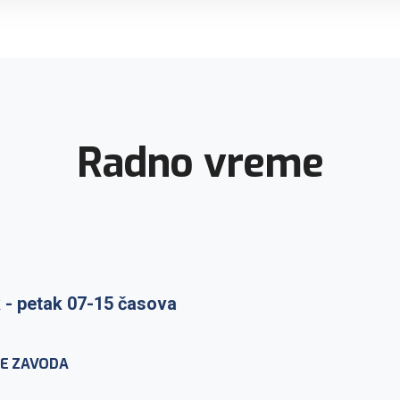
Radno vreme
raka: ponedeljak-petak 7-
 - petak 07-15 časova