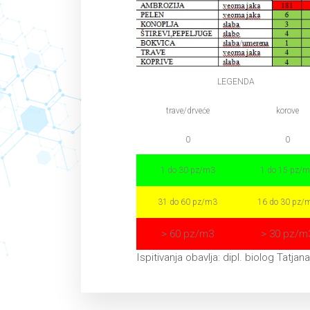
LEGENDA
trave/drveće
korove
0
0
1 do 30 pz/m3
1 do 15 pz/
31 do 60 pz/m3
16 do 30 pz/
> 60 pz/m3
> 30 pz/m
Ispitivanja obavlja: dipl. biolog Tatjan