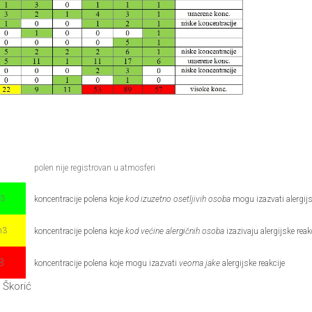
polen nije registrovan u atmosferi
m3
koncentracije polena koje
kod izuzetno osetljivih osoba
mogu izazvati alergijs
m3
koncentracije polena koje
kod većine alergičnih osoba
izazivaju alergijske reak
3
koncentracije polena koje mogu izazvati
veoma jake
alergijske reakcije
a Škorić