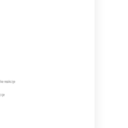
ke reakcije
cije