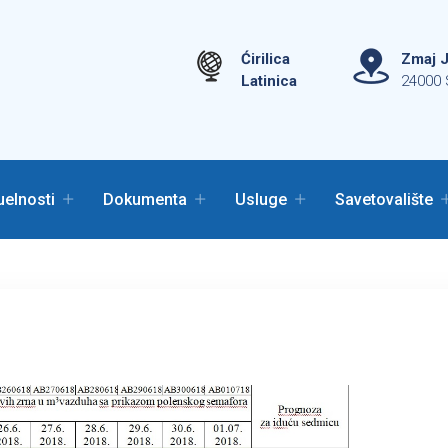
Ćirilica
Zmaj J
Latinica
24000 
uelnosti
Dokumenta
Usluge
Savetovalište