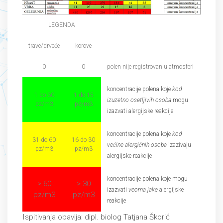
LEGENDA
trave/drveće
korove
0
0
polen nije registrovan u atmosferi
koncentracije polena koje
kod
1 do 30
1 do 15
izuzetno osetljivih osoba
mogu
pz/m3
pz/m3
izazvati alergijske reakcije
koncentracije polena koje
kod
31 do 60
16 do 30
većine alergičnih osoba
izazivaju
pz/m3
pz/m3
alergijske reakcije
koncentracije polena koje mogu
> 60
> 30
izazvati
veoma jake
alergijske
pz/m3
pz/m3
reakcije
Ispitivanja obavlja: dipl. biolog Tatjana Škorić