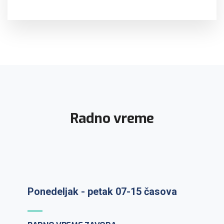
Radno vreme
Ponedeljak - petak 07-15 časova
Prijem uzoraka: ponedeljak-petak 7-