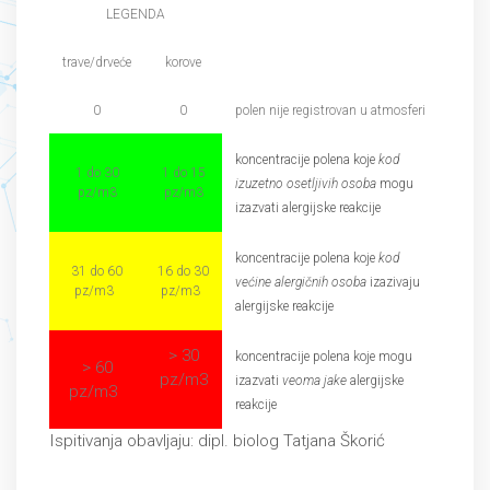
LEGENDA
trave/drveće
korove
0
0
polen nije registrovan u atmosferi
koncentracije polena koje
kod
1 do 30
1 do 15
izuzetno osetljivih osoba
mogu
pz/m3
pz/m3
izazvati alergijske reakcije
koncentracije polena koje
kod
31 do 60
16 do 30
većine alergičnih osoba
izazivaju
pz/m3
pz/m3
alergijske reakcije
> 30
koncentracije polena koje mogu
> 60
pz/m3
izazvati
veoma jake
alergijske
pz/m3
reakcije
Ispitivanja obavljaju: dipl. biolog Tatjana Škorić