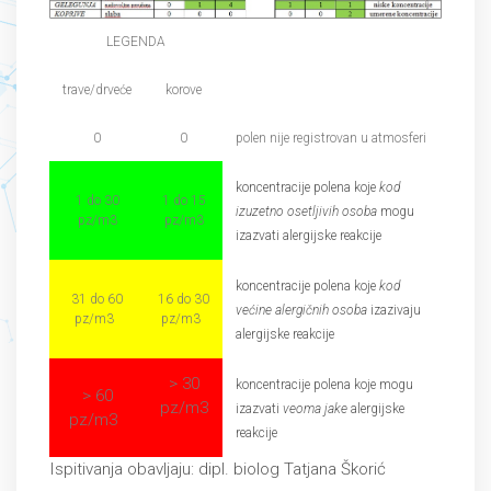
LEGENDA
trave/drveće
korove
0
0
polen nije registrovan u atmosferi
koncentracije polena koje
kod
1 do 30
1 do 15
izuzetno osetljivih osoba
mogu
pz/m3
pz/m3
izazvati alergijske reakcije
koncentracije polena koje
kod
31 do 60
16 do 30
većine alergičnih osoba
izazivaju
pz/m3
pz/m3
alergijske reakcije
> 30
koncentracije polena koje mogu
> 60
pz/m3
izazvati
veoma jake
alergijske
pz/m3
reakcije
Ispitivanja obavljaju: dipl. biolog Tatjana Škorić