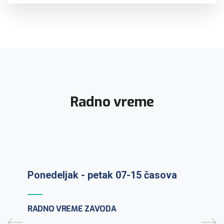
Radno vreme
Prijem uzoraka: ponedeljak-petak 7-
Ponedeljak - petak 07-15 časova
9:30h