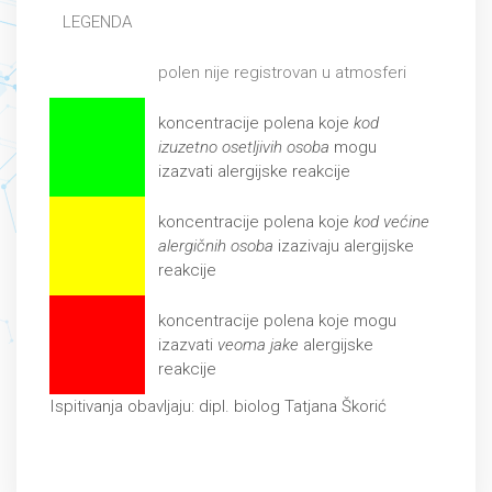
LEGENDA
polen nije registrovan u atmosferi
koncentracije polena koje
kod
izuzetno osetljivih osoba
mogu
izazvati alergijske reakcije
koncentracije polena koje
kod većine
alergičnih osoba
izazivaju alergijske
reakcije
koncentracije polena koje mogu
izazvati
veoma jake
alergijske
reakcije
Ispitivanja obavljaju: dipl. biolog Tatjana Škorić