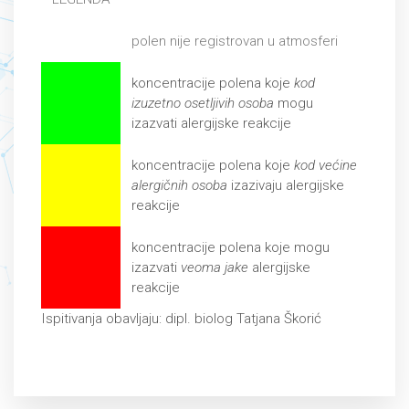
polen nije registrovan u atmosferi
koncentracije polena koje
kod
izuzetno osetljivih osoba
mogu
izazvati alergijske reakcije
koncentracije polena koje
kod većine
alergičnih osoba
izazivaju alergijske
reakcije
koncentracije polena koje mogu
izazvati
veoma jake
alergijske
reakcije
Ispitivanja obavljaju: dipl. biolog Tatjana Škorić