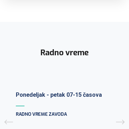
Radno vreme
Ponedeljak - petak 07-15 časova
Prijem uzoraka: ponedeljak-petak 7-
9:30h
RADNO VREME ZAVODA