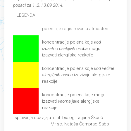
podaci za 1.,2. i 3.09.2014.
LEGENDA
polen nije registrovan u atmosferi
koncentracije polena koje
kod
izuzetno osetljivih osoba
mogu
izazvati alergijske reakcije
koncentracije polena koje
kod većine
alergičnih osoba
izazivaju alergijske
reakcije
koncentracije polena koje mogu
izazvati
veoma jake
alergijske
reakcije
Ispitivanja obavljaju: dipl. biolog Tatjana Škorić
Mr sc. Nataša Čamprag Sabo