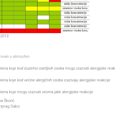
.2013.
trovan u atmosferi
olena koje
kod izuzetno osetljivih osoba
mogu izazvati alergijske reak
olena koje
kod većine alergičnih osoba
izazivaju alergijske reakcije
olena koje mogu izazvati
veoma jake
alergijske reakcije
ana Škorić
ag Sabo