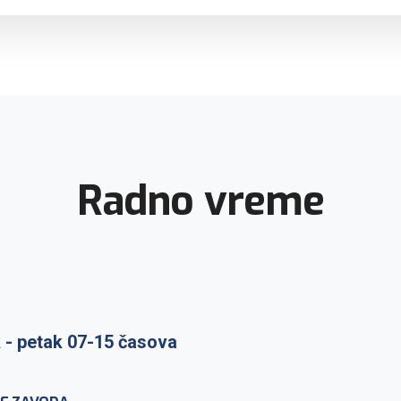
Radno vreme
 - petak 07-15 časova
raka: ponedeljak-petak 7-