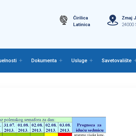
Ćirilica
Zmaj J
Latinica
24000 
uelnosti
Dokumenta
Usluge
Savetovalište