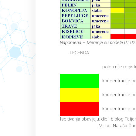
Napomena – Merenja su počela 01.02
LEGENDA
polen nije regis
koncentracije p
koncentracije p
koncentracije p
Ispitivanja obavljaju: dipl. biolog Tatj
Mr sc. Nataša Čampr