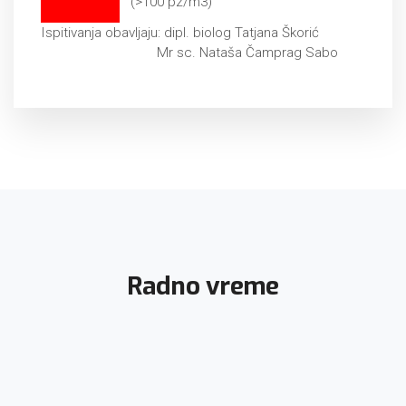
(>100 pz/m3)
Ispitivanja obavljaju: dipl. biolog Tatjana Škorić
Mr sc. Nataša Čamprag Sabo
Radno vreme