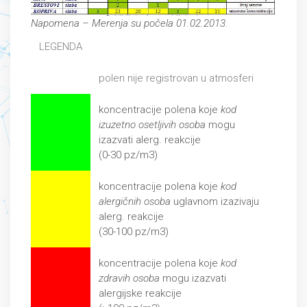
Napomena – Merenja su počela 01.02.2013.
LEGENDA
polen nije registrovan u atmosferi
koncentracije polena koje
kod
izuzetno osetljivih osoba
mogu
izazvati alerg. reakcije
(0-30 pz/m3)
koncentracije polena koje
kod
alergičnih osoba
uglavnom izazivaju
alerg. reakcije
(30-100 pz/m3)
koncentracije polena koje
kod
zdravih osoba
mogu izazvati
alergijske reakcije