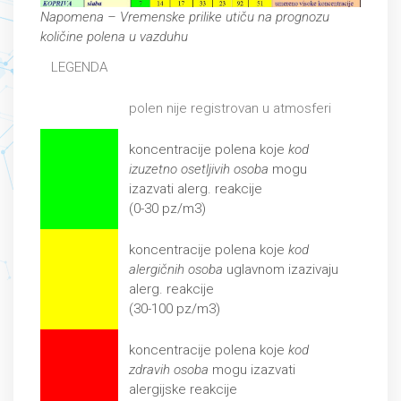
Napomena – Vremenske prilike utiču na prognozu
količine polena u vazduhu
LEGENDA
polen nije registrovan u atmosferi
koncentracije polena koje
kod
izuzetno osetljivih osoba
mogu
izazvati alerg. reakcije
(0-30 pz/m3)
koncentracije polena koje
kod
alergičnih osoba
uglavnom izazivaju
alerg. reakcije
(30-100 pz/m3)
koncentracije polena koje
kod
zdravih osoba
mogu izazvati
alergijske reakcije