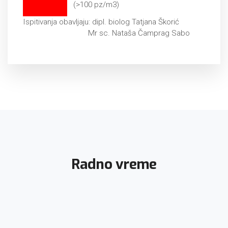
(>100 pz/m3)
Ispitivanja obavljaju: dipl. biolog Tatjana Škorić
Mr sc. Nataša Čamprag Sabo
Radno vreme