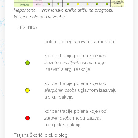
Napomena – Vremenske prilike utiču na prognozu
količine polena u vazduhu
LEGENDA
polen nije registrovan u atmosferi
koncentracije polena koje
kod
izuzetno osetljivih osoba
mogu
izazvati alerg. reakcije
koncentracije polena koje
kod
alergičnih osoba
uglavnom izazivaju
alerg. reakcije
koncentracije polena koje
kod
zdravih osoba
mogu izazvati
alergijske reakcije
Tatjana Škorić, dipl. biolog