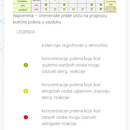
Napomena – Vremenske prilike utiču na prognozu
količine polena u vazduhu
LEGENDA
polen nije registrovan u atmosferi
koncentracije polena koje
kod
izuzetno osetljivih osoba
mogu
izazvati alerg. reakcije
koncentracije polena koje
kod
alergičnih osoba
uglavnom izazivaju
alerg. reakcije
koncentracije polena koje
kod
zdravih osoba
mogu izazvati
alergijske reakcije