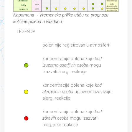
Napomena – Vremenske prilike utiču na prognozu
količine polena u vazduhu
LEGENDA
polen nije registrovan u atmosferi
koncentracije polena koje
kod
izuzetno osetljivih osoba
mogu
izazvati alerg. reakcije
koncentracije polena koje
kod
alergičnih osoba
uglavnom izazivaju
alerg. reakcije
koncentracije polena koje
kod
zdravih osoba
mogu izazvati
alergijske reakcije