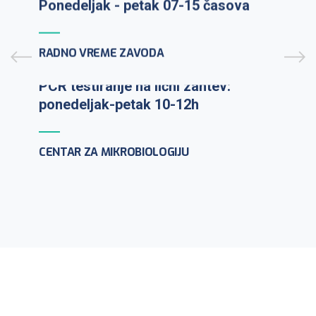
Prijem uzoraka: ponedeljak-petak 7-
9:30h
Ponedeljak - petak 07-15 časova
PCR testiranje na lični zahtev:
ponedeljak-petak 10-12h
RADNO VREME ZAVODA
CENTAR ZA MIKROBIOLOGIJU