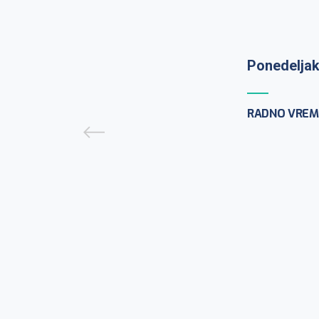
Ponedeljak
Prijem uzo
9:30h
RADNO VREM
PCR testira
ponedeljak
CENTAR ZA M