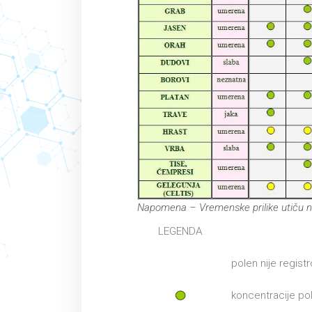
Napomena – Vremenske prilike utiču n
LEGENDA
polen nije regist
koncentracije po