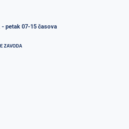
 - petak 07-15 časova
raka: ponedeljak-petak 7-
E ZAVODA
nje na lični zahtev:
-petak 10-12h
IKROBIOLOGIJU