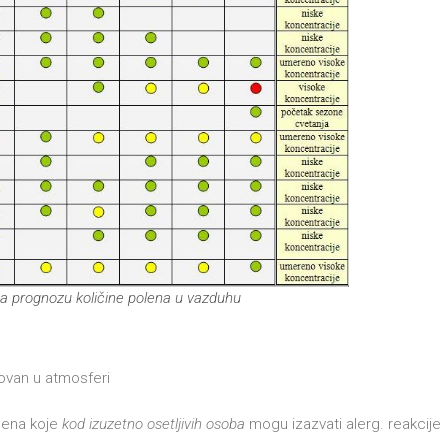
a prognozu količine polena u vazduhu
rovan u atmosferi
lena koje
kod izuzetno osetljivih osoba
mogu izazvati alerg. reakcije