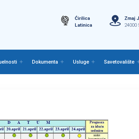
Ćirilica
Zmaj J
Latinica
24000 
uelnosti
Dokumenta
Usluge
Savetovalište