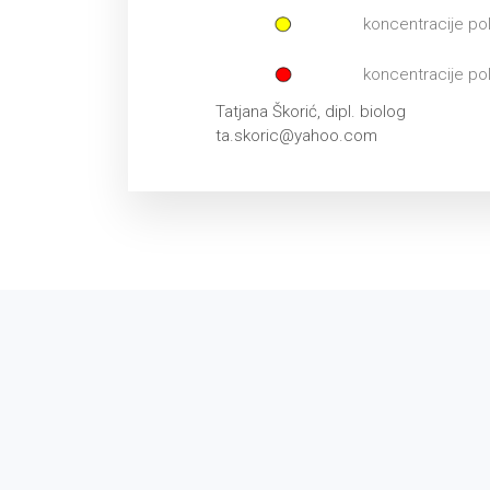
koncentracije po
koncentracije po
Tatjana Škorić, dipl. biolog
ta.skoric@yahoo.com