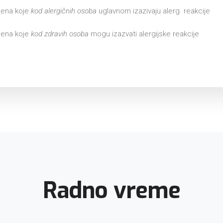
lena koje
kod alergičnih osoba
uglavnom izazivaju alerg. reakcije
lena koje
kod zdravih osoba
mogu izazvati alergijske reakcije
Radno vreme