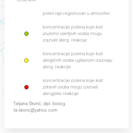
polen nije registrovan u atmosferi
koncentracije polena koje
kod
izuzetno osetljivih osoba
mogu
izazvati alerg. reakcije
koncentracije polena koje
kod
alergičnih osoba
uglavnom izazivaju
alerg. reakcije
koncentracije polena koje
kod
zdravih osoba
mogu izazvati
alergijske reakcije
Tatjana Škorić, dipl. biolog
ta.skoric@yahoo.com