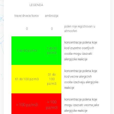
LEGENDA
trave/drveće/korov
ambrozija
polen nije registrovan u
0
0
atmosferi
koncentracije polena koje
kod izuzetno osetljivih
1 do 30
1 do 60 pz/m3
pz/m3
osoba
mogu izazvati
alergijske reakcije
koncentracije polena koje
31 do
kod većine alergičnih
61 do 100 pz/m3
100
osoba
izazivaju alergijske
pz/m3
reakcije
koncentracije polena koje
> 100
> 100 pz/m3
mogu izazvati
veoma jake
pz/m3
alergijske reakcije