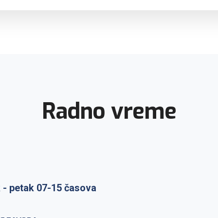
Radno vreme
 - petak 07-15 časova
raka: ponedeljak-petak 7-