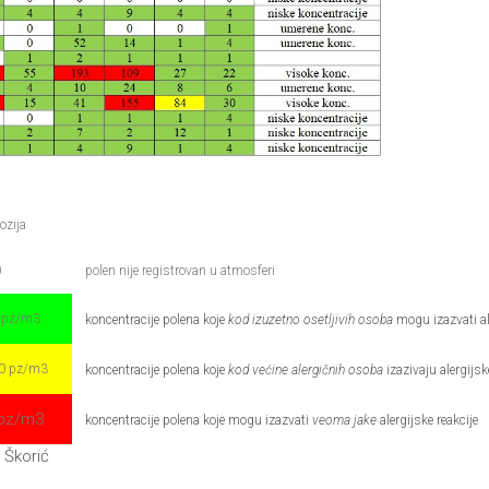
ozija
0
polen nije registrovan u atmosferi
0 pz/m3
koncentracije polena koje
kod izuzetno osetljivih osoba
mogu izazvati ale
00 pz/m3
koncentracije polena koje
kod većine alergičnih osoba
izazivaju alergijsk
 pz/m3
koncentracije polena koje mogu izazvati
veoma jake
alergijske reakcije
a Škorić