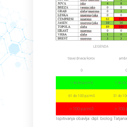
LEGENDA
trave/drveće/korov
ambr
0
1 do 60 pz/m3
1 do 3
61 do 100 pz/m3
31 do 1
> 100 pz/m3
> 100
Ispitivanja obavlja: dipl. biolog Tatjan