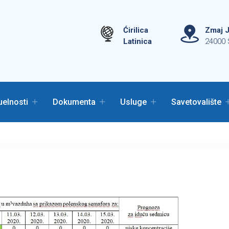
Ćirilica
Zmaj J
Latinica
24000 
uelnosti
Dokumenta
Usluge
Savetovalište