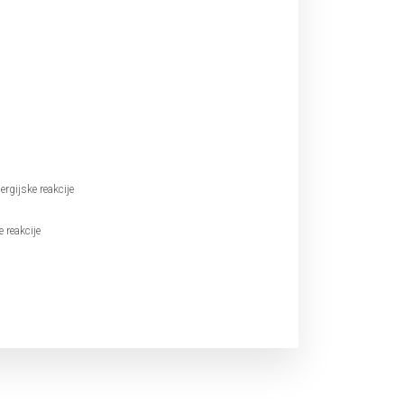
rgijske reakcije
e reakcije