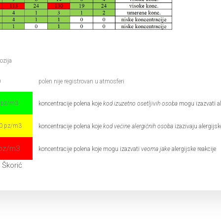
ozija
0
polen nije registrovan u atmosferi
0 pz/m3
koncentracije polena koje
kod izuzetno osetljivih osoba
mogu izazvati ale
00 pz/m3
koncentracije polena koje
kod većine alergičnih osoba
izazivaju alergijsk
 pz/m3
koncentracije polena koje mogu izazvati
veoma jake
alergijske reakcije
a Škorić