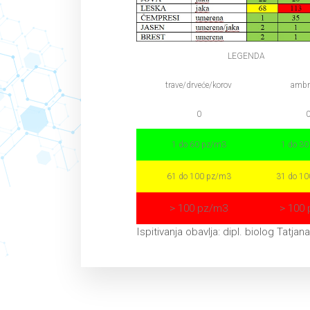
LEGENDA
trave/drveće/korov
ambr
0
1 do 60 pz/m3
1 do 3
61 do 100 pz/m3
31 do 1
> 100 pz/m3
> 100
Ispitivanja obavlja: dipl. biolog Tatjan