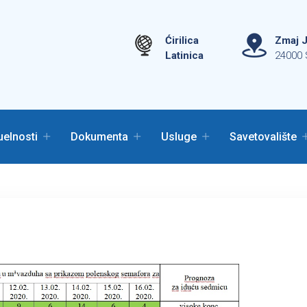
Ćirilica
Zmaj J
Latinica
24000 
uelnosti
Dokumenta
Usluge
Savetovalište