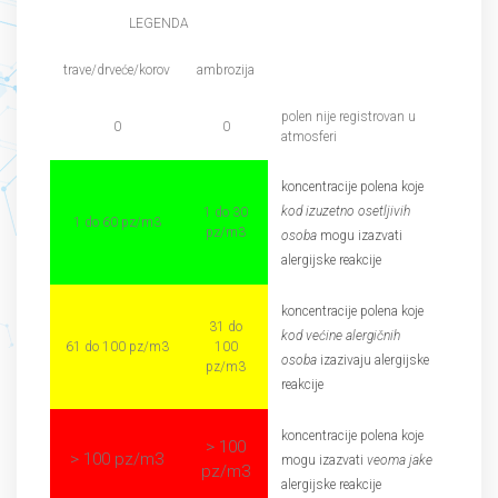
LEGENDA
trave/drveće/korov
ambrozija
polen nije registrovan u
0
0
atmosferi
koncentracije polena koje
kod izuzetno osetljivih
1 do 30
1 do 60 pz/m3
pz/m3
osoba
mogu izazvati
alergijske reakcije
koncentracije polena koje
31 do
kod većine alergičnih
61 do 100 pz/m3
100
osoba
izazivaju alergijske
pz/m3
reakcije
koncentracije polena koje
> 100
> 100 pz/m3
mogu izazvati
veoma jake
pz/m3
alergijske reakcije