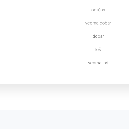
odličan
veoma dobar
dobar
loš
veoma loš