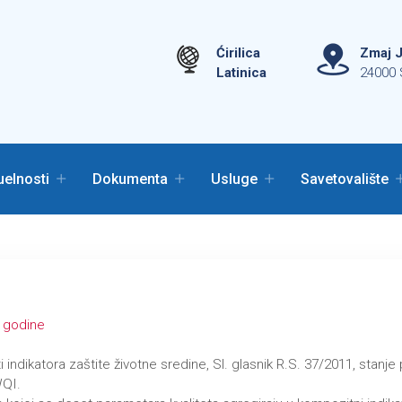
Ćirilica
Zmaj J
Latinica
24000 
uelnosti
Dokumenta
Usluge
Savetovalište
 godine
ti indikatora zaštite životne sredine, Sl. glasnik R.S. 37/2011, stan
WQI.