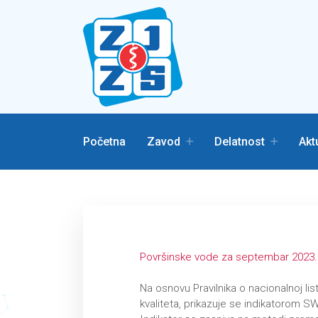
Početna
Zavod
Delatnost
Akt
Površinske vode za septembar 2023.
Na osnovu Pravilnika o nacionalnoj lis
kvaliteta, prikazuje se indikatorom S