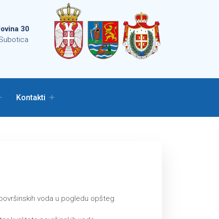
ovina 30
Subotica
Kontakti
je površinskih voda u pogledu opšteg