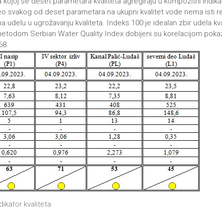
kojoj se deset parametara kvaliteta agregiraju u kompozitni indikat
o svakog od deset parametara na ukupni kvalitet vode nema isti rela
a udelu u ugrožavanju kvaliteta. Indeks 100 je idealan zbir udela kv
a metodom Serbian Water Quality Index dobijeni su korelacijom poka
68.
ikator kvaliteta