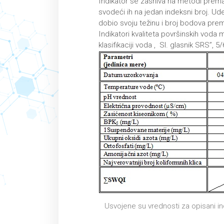
Indikator se zasniva na metodi prema 
svodeći ih na jedan indeksni broj. Ude
dobio svoju težinu i broj bodova prem
Indikatori kvaliteta površinskih vod
klasifikaciji voda , Sl. glasnik SRS”, 5/
Usvojene su vrednosti za opisani ind