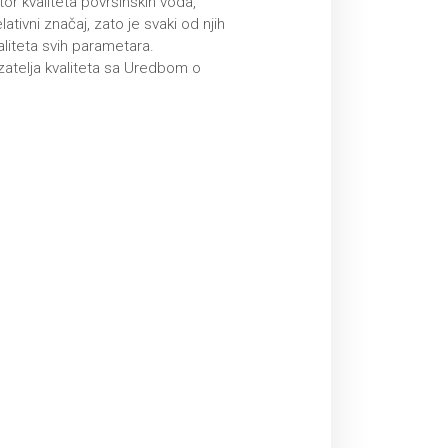
or kvaliteta površinskih voda,
tivni značaj, zato je svaki od njih
aliteta svih parametara.
zatelja kvaliteta sa Uredbom o