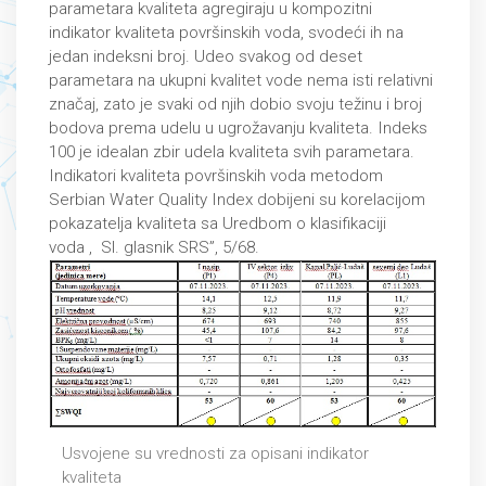
parametara kvaliteta agregiraju u kompozitni
indikator kvaliteta površinskih voda, svodeći ih na
jedan indeksni broj. Udeo svakog od deset
parametara na ukupni kvalitet vode nema isti relativni
značaj, zato je svaki od njih dobio svoju težinu i broj
bodova prema udelu u ugrožavanju kvaliteta. Indeks
100 je idealan zbir udela kvaliteta svih parametara.
Indikatori kvaliteta površinskih voda metodom
Serbian Water Quality Index dobijeni su korelacijom
pokazatelja kvaliteta sa Uredbom o klasifikaciji
voda , Sl. glasnik SRS”, 5/68.
Usvojene su vrednosti za opisani indikator
kvaliteta