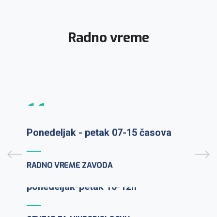
Radno vreme
Prijem uzoraka: ponedeljak-petak 7-
9:30h
PCR testiranje na lični zahtev:
Ponedeljak - petak 07-15 časova
ponedeljak-petak 10-12h
RADNO VREME ZAVODA