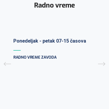
Radno vreme
Ponedeljak - petak 07-15 časova
Prijem uzoraka: ponedeljak-petak 7-
RADNO VREME ZAVODA
9:30h
PCR testiranje na lični zahtev:
ponedeljak-petak 10-12h
CENTAR ZA MIKROBIOLOGIJU