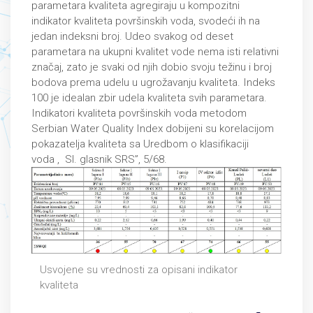
parametara kvaliteta agregiraju u kompozitni
indikator kvaliteta površinskih voda, svodeći ih na
jedan indeksni broj. Udeo svakog od deset
parametara na ukupni kvalitet vode nema isti relativni
značaj, zato je svaki od njih dobio svoju težinu i broj
bodova prema udelu u ugrožavanju kvaliteta. Indeks
100 je idealan zbir udela kvaliteta svih parametara.
Indikatori kvaliteta površinskih voda metodom
Serbian Water Quality Index dobijeni su korelacijom
pokazatelja kvaliteta sa Uredbom o klasifikaciji
voda , Sl. glasnik SRS”, 5/68.
Usvojene su vrednosti za opisani indikator
kvaliteta