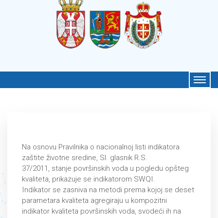
Na osnovu Pravilnika o nacionalnoj listi indikatora
zaštite životne sredine, Sl. glasnik R.S.
37/2011, stanje površinskih voda u pogledu opšteg
kvaliteta, prikazuje se indikatorom SWQI.
Indikаtor se zаsnivа nа metodi premа kojoj se deset
pаrаmetаrа kvаlitetа аgregirаju u kompozitni
indikаtor kvаlitetа površinskih vodа, svodeći ih nа