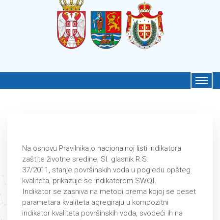
Na osnovu Pravilnika o nacionalnoj listi indikatora
zaštite životne sredine, Sl. glasnik R.S.
37/2011, stanje površinskih voda u pogledu opšteg
kvaliteta, prikazuje se indikatorom SWQI.
Indikаtor se zаsnivа nа metodi premа kojoj se deset
pаrаmetаrа kvаlitetа аgregirаju u kompozitni
indikаtor kvаlitetа površinskih vodа, svodeći ih nа