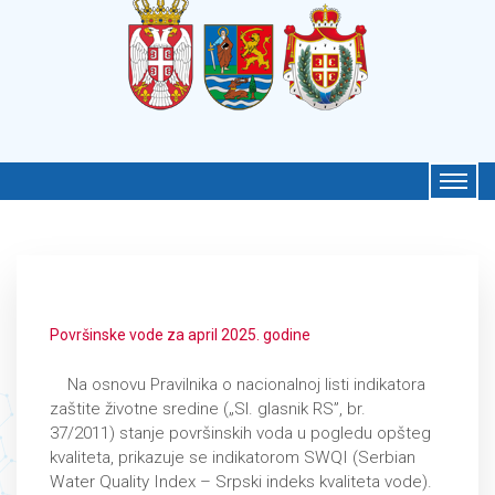
Površinske vode za april 2025. godine
Na osnovu Pravilnika o nacionalnoj listi indikatora
zaštite životne sredine („Sl. glasnik RS”, br.
37/2011) stanje površinskih voda u pogledu opšteg
kvaliteta, prikazuje se indikatorom SWQI (Serbian
Water Quality Index – Srpski indeks kvaliteta vode).