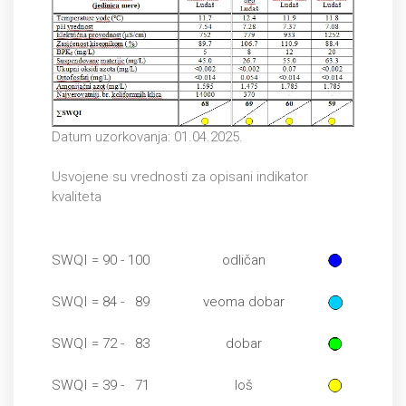
Datum uzorkovanja: 01.04.2025.
Usvojene su vrednosti za opisani indikator
kvaliteta
SWQI = 90 - 100
odličan
SWQI = 84 - 89
veoma dobar
SWQI = 72 - 83
dobar
SWQI = 39 - 71
loš