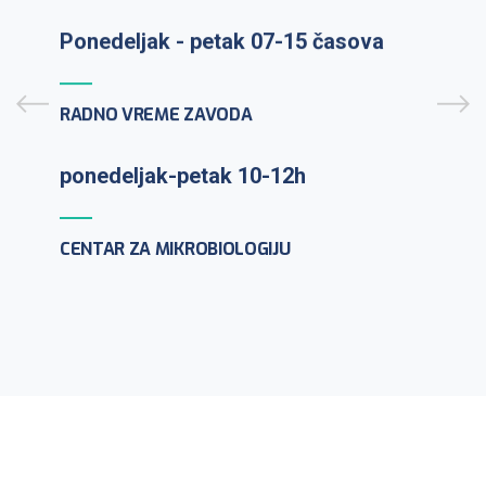
Prijem uzoraka: ponedeljak-petak 7-
9:30h
PCR testiranje na lični zahtev:
Ponedeljak - petak 07-15 časova
ponedeljak-petak 10-12h
RADNO VREME ZAVODA
CENTAR ZA MIKROBIOLOGIJU