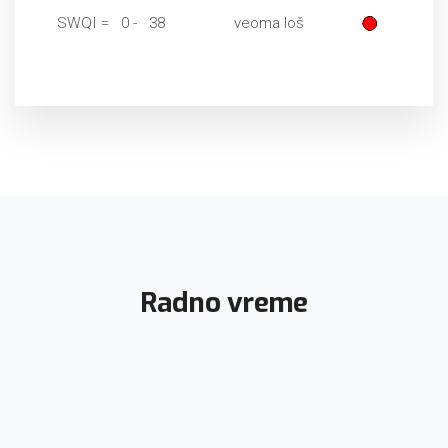
SWQI = 0 - 38
veoma loš
Radno vreme