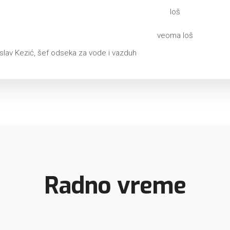
loš
veoma loš
koslav Kezić, šef odseka za vode i vazduh
Radno vreme