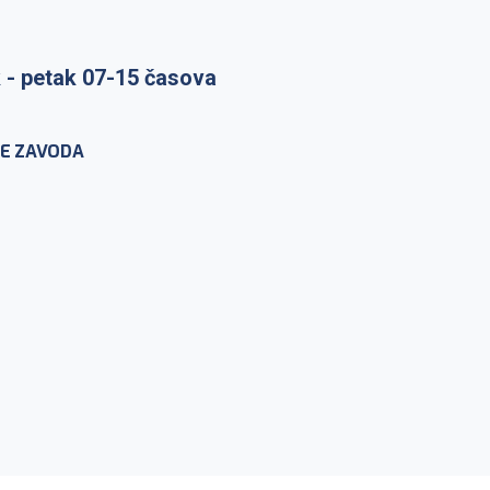
raka: ponedeljak-petak 7-
 - petak 07-15 časova
nje na lični zahtev:
-petak 10-12h
E ZAVODA
IKROBIOLOGIJU