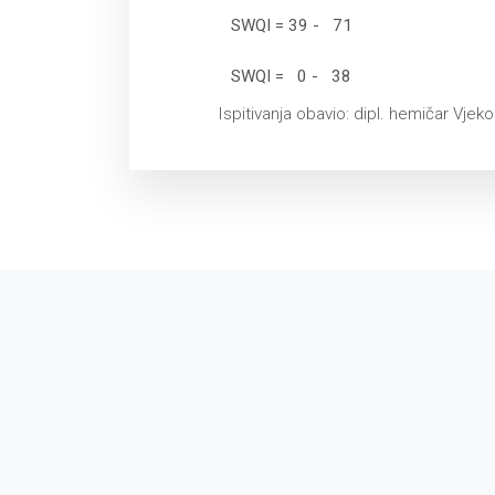
SWQI
= 39 - 71
SWQI
= 0 - 38
Ispitivanja obavio: dipl. hemičar Vje