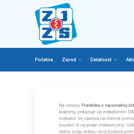
Početna
Zavod
Delatnost
Akt
Na osnovu
Pravilnika o nacionalnoj lis
kvaliteta, prikazuje se indikatorom S
Indikаtor se zаsnivа nа metodi premа 
svodeći ih nа jedаn indeksni broj. Ude
dobio svoju težinu i broj bodovа prem