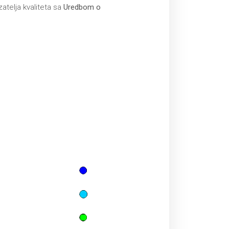
аteljа kvаlitetа sa
Uredbom o