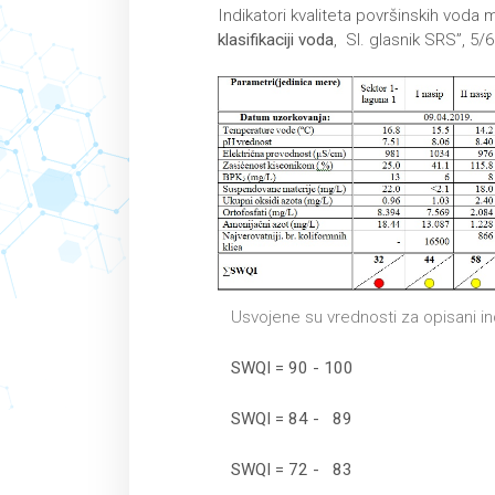
Indikаtori kvаlitetа površinskih vodа
klasifikaciji voda
, Sl. glasnik SRS”, 5/6
Usvojene su vrednosti za opisani ind
SWQI
= 90 - 100
SWQI
= 84 - 89
SWQI
= 72 - 83