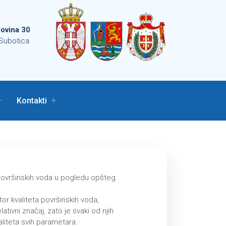
ovina 30
Subotica
Kontakti
površinskih voda u pogledu opšteg
or kvаlitetа površinskih vodа,
tivni znаčаj, zаto je svаki od njih
аlitetа svih pаrаmetаrа.