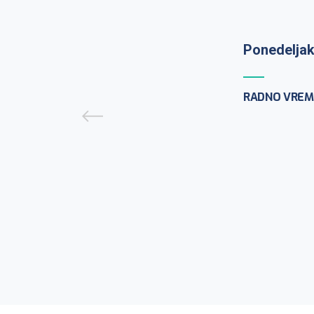
Prijem uzo
9:30h
Ponedeljak
PCR testira
ponedeljak
RADNO VREM
CENTAR ZA M