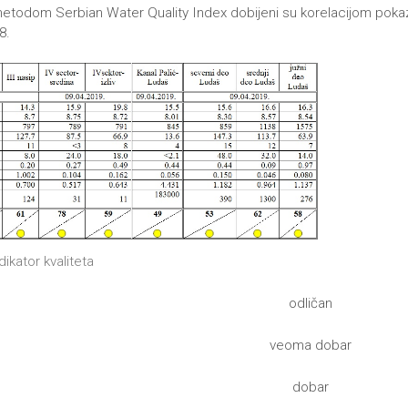
 metodom Serbian Water Quality Index dobijeni su korelacijom pokаz
8.
ikator kvaliteta
odličan
veoma dobar
dobar