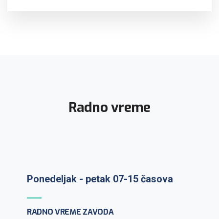
Radno vreme
Ponedeljak - petak 07-15 časova
Prijem uzoraka: ponedeljak-petak 7-
RADNO VREME ZAVODA