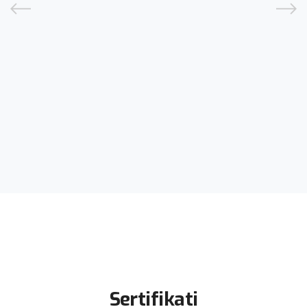
9:30h
PCR testiranje na lični zahtev:
ponedeljak-petak 10-12h
CENTAR ZA MIKROBIOLOGIJU
Sertifikati