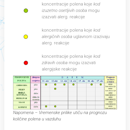
koncentracije polena koje
kod
izuzetno osetljivih osoba
mogu
izazvati alerg. reakcije
koncentracije polena koje
kod
alergičnih osoba
uglavnom izazivaju
alerg. reakcije
koncentracije polena koje
kod
zdravih osoba
mogu izazvati
alergijske reakcije
Napomena – Vremenske prilike utiču na prognozu
količine polena u vazduhu