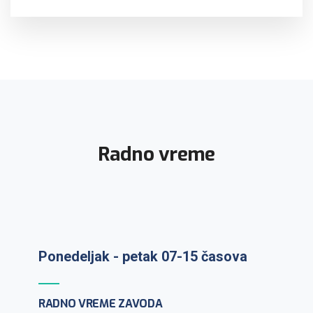
Radno vreme
Ponedeljak - petak 07-15 časova
Prijem uzoraka: ponedeljak-petak 7-