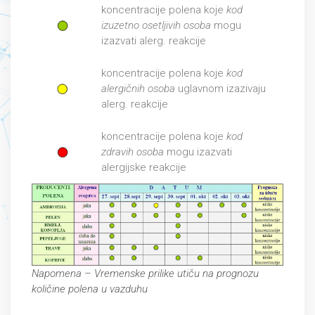
koncentracije polena koje
kod
izuzetno osetljivih osoba
mogu
izazvati alerg. reakcije
koncentracije polena koje
kod
alergičnih osoba
uglavnom izazivaju
alerg. reakcije
koncentracije polena koje
kod
zdravih osoba
mogu izazvati
alergijske reakcije
Napomena – Vremenske prilike utiču na prognozu
količine polena u vazduhu