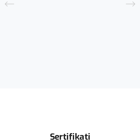
9:30h
RADNO VREME ZAVODA
PCR testiranje na lični zahtev:
ponedeljak-petak 10-12h
CENTAR ZA MIKROBIOLOGIJU
Sertifikati