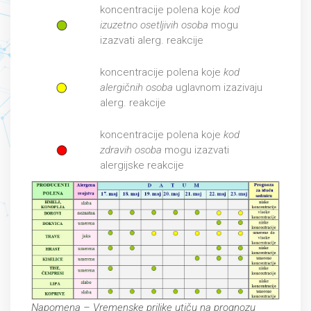
koncentracije polena koje
kod
izuzetno osetljivih osoba
mogu
izazvati alerg. reakcije
koncentracije polena koje
kod
alergičnih osoba
uglavnom izazivaju
alerg. reakcije
koncentracije polena koje
kod
zdravih osoba
mogu izazvati
alergijske reakcije
Napomena – Vremenske prilike utiču na prognozu