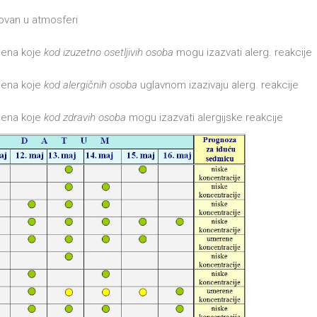
rovan u atmosferi
lena koje
kod izuzetno osetljivih osoba
mogu izazvati alerg. reakcije
lena koje
kod alergičnih osoba
uglavnom izazivaju alerg. reakcije
lena koje
kod zdravih osoba
mogu izazvati alergijske reakcije