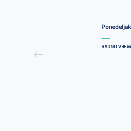
Ponedeljak
Prijem uzo
9:30h
RADNO VREM
PCR testira
ponedeljak
CENTAR ZA M