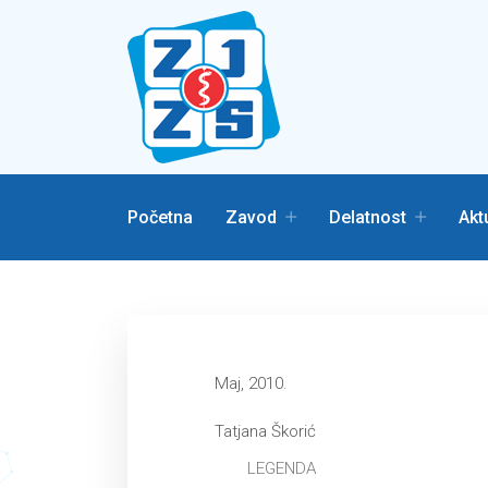
Početna
Zavod
Delatnost
Akt
Maj, 2010.
Tatjana Škorić
LEGENDA