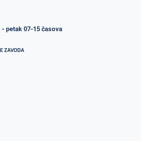
 - petak 07-15 časova
raka: ponedeljak-petak 7-
E ZAVODA
nje na lični zahtev:
-petak 10-12h
IKROBIOLOGIJU