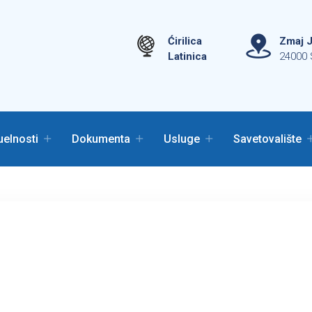
Ćirilica
Zmaj J
Latinica
24000 
uelnosti
Dokumenta
Usluge
Savetovalište