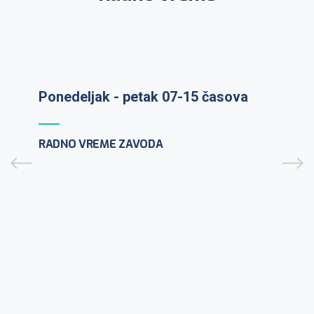
Ponedeljak - petak 07-15 časova
Prijem uzoraka: ponedeljak-petak 7-
RADNO VREME ZAVODA
9:30h
PCR testiranje na lični zahtev:
ponedeljak-petak 10-12h
CENTAR ZA MIKROBIOLOGIJU