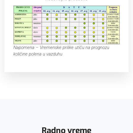
Napomena – Vremenske prilike utiču na prognozu
količine polena u vazduhu
Radno vreme