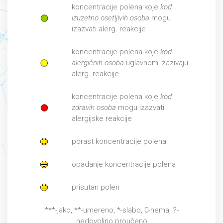
koncentracije polena koje
kod
izuzetno osetljivih osoba
mogu
izazvati alerg. reakcije
koncentracije polena koje
kod
alergičnih osoba
uglavnom izazivaju
alerg. reakcije
koncentracije polena koje
kod
zdravih osoba
mogu izazvati
alergijske reakcije
porast koncentracije polena
opadanje koncentracije polena
prisutan polen
***-jako, **-umereno, *-slabo, 0-nema, ?-
nedovoljno proučeno