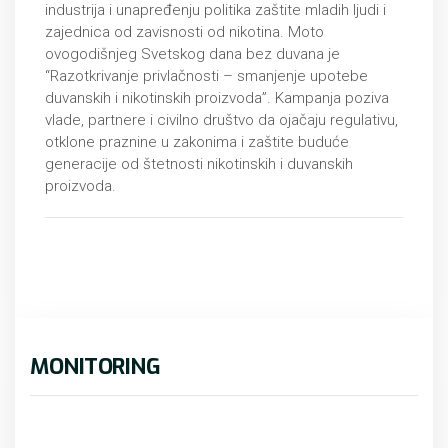
industrija i unapređenju politika zaštite mladih ljudi i
zajednica od zavisnosti od nikotina. Moto
ovogodišnjeg Svetskog dana bez duvana je
“Razotkrivanje privlačnosti – smanjenje upotebe
duvanskih i nikotinskih proizvoda”. Kampanja poziva
vlade, partnere i civilno društvo da ojačaju regulativu,
otklone praznine u zakonima i zaštite buduće
generacije od štetnosti nikotinskih i duvanskih
proizvoda.
MONITORING