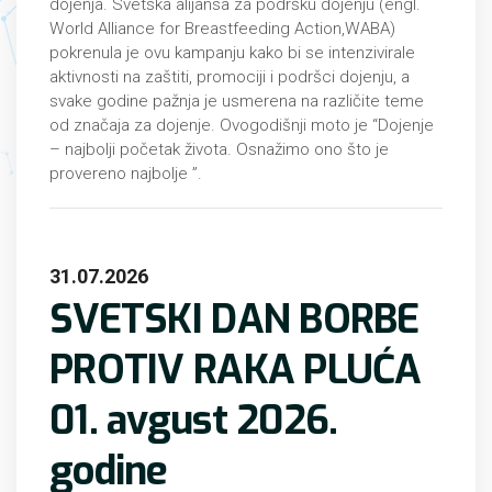
dojenja. Svetska alijansa za podršku dojenju (engl.
World Alliance for Breastfeeding Action,WABA)
pokrenula je ovu kampanju kako bi se intenzivirale
aktivnosti na zaštiti, promociji i podršci dojenju, a
svake godine pažnja je usmerena na različite teme
od značaja za dojenje. Ovogodišnji moto je “Dojenje
– najbolji početak života. Оsnаžimо оnо štо је
prоvеrеnо nајbоljе ”.
31.07.2026
SVETSKI DAN BORBE
PROTIV RAKA PLUĆA
01. avgust 2026.
godine