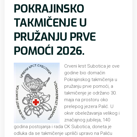
POKRAJINSKO
TAKMIČENJE U
PRUŽANJU PRVE
POMOĆI 2026.
Crveni krst Subotica je ove
godine bio domaćin
Pokrajinskog takmičenja u
pružanju prve pomoći, a
takmičenje je održano 30.
maja na prostoru oko
prelepog jezera Palić. U
okvir obeležavanja velikog i
značajnog jubileja, 140
godina postojanja i rada CK Subotica, doneta je
odluka da se takmičenje upriliči upravo na Paliću