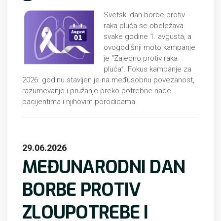
Svetski dan borbe protiv
raka pluća se obeležava
svake godine 1. avgusta, a
ovogodišnji moto kampanje
je “Zajedno protiv raka
pluća”. Fokus kampanje za
2026. godinu stavljen je na međusobnu povezanost,
razumevanje i pružanje preko potrebne nade
pacijentima i njihovim porodicama.
29.06.2026
MEĐUNARODNI DAN
BORBE PROTIV
ZLOUPOTREBE I