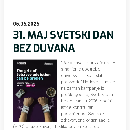
05.06.2026
31. MAJ SVETSKI DAN
BEZ DUVANA
“Razotkrivanje privlačnosti –
smanjenje upotrebe
duvanskih i nikotinskih
proizvoda“ Nadovezujući se
na zamah kampanje iz
prošle godine, Svetski dan
bez duvana u 2026. godini
ističe kontinuiranu
posvećenost Svetske
zdravstvene organizacije
(SZO) u razotkrivanju taktika duvanske i srodnih