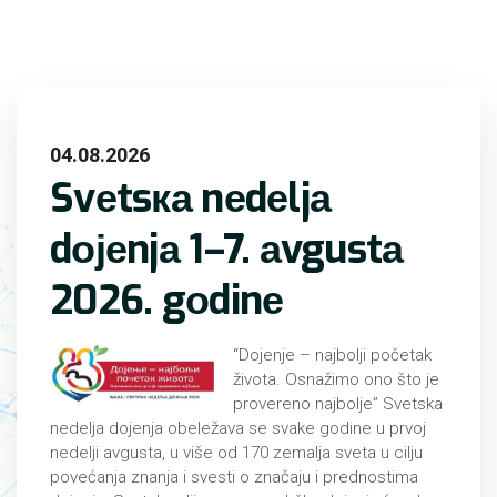
04.08.2026
Svеtsка nеdеljа
dојеnjа 1–7. аvgustа
2026. gоdinе
“Dojenje – najbolji početak
života. Оsnаžimо оnо štо је
prоvеrеnо nајbоljе” Svetska
nedelja dojenja obeležava se svake godine u prvoj
nedelji avgusta, u više od 170 zemalja sveta u cilju
povećanja znanja i svesti o značaju i prednostima